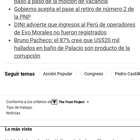
paso a paso de la moción de vacancia
,
8
Gobierno acepta el pase al retiro de número 2 de
s
e
la PNP
c
DINI advierte que ingresos al Perú de operadores
o
n
de Evo Morales no fueron registrados
d
Bruno Pacheco: el 87% cree que US$20 mil
s
hallados en baño de Palacio son producto de la
corrupción
Seguir temas
Acción Popular
Congreso
Pedro Castill
Conforme a los criterios de
Tipo de trabajo:
Noticias
Lo más visto