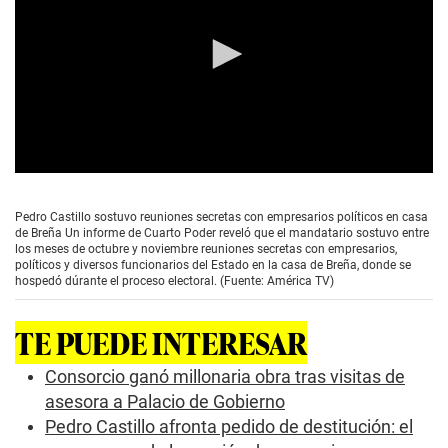
0
s
e
Pedro Castillo sostuvo reuniones secretas con empresarios políticos en casa
c
de Breña Un informe de Cuarto Poder reveló que el mandatario sostuvo entre
o
los meses de octubre y noviembre reuniones secretas con empresarios,
n
políticos y diversos funcionarios del Estado en la casa de Breña, donde se
d
hospedó dúrante el proceso electoral. (Fuente: América TV)
s
o
f
TE PUEDE INTERESAR
1
m
i
Consorcio ganó millonaria obra tras visitas de
n
asesora a Palacio de Gobierno
u
t
Pedro Castillo afronta pedido de destitución: el
e