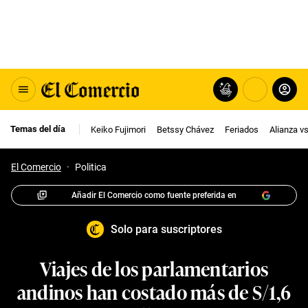
Temas del día
Keiko Fujimori
Betssy Chávez
Feriados
Alianza v
El Comercio
·
Politica
Añadir El Comercio como fuente preferida en
Solo para suscriptores
Viajes de los parlamentarios
andinos han costado más de S/1,6