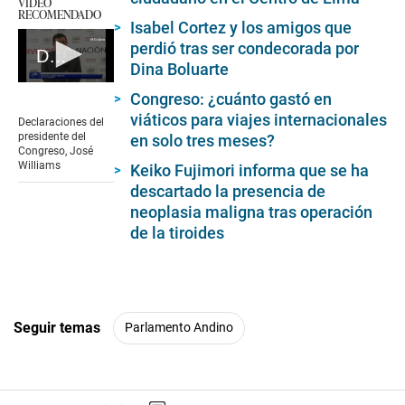
VIDEO
RECOMENDADO
Isabel Cortez y los amigos que
perdió tras ser condecorada por
Declaraciones del presidente del Congreso, José Williams
Dina Boluarte
0
Congreso: ¿cuánto gastó en
seconds
of
viáticos para viajes internacionales
Declaraciones del
5
presidente del
en solo tres meses?
minutes,
Congreso, José
47
Williams
Keiko Fujimori informa que se ha
seconds
descartado la presencia de
neoplasia maligna tras operación
de la tiroides
Seguir temas
Parlamento Andino