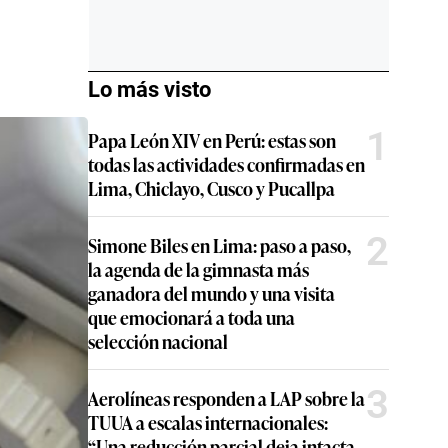
Lo más visto
1
Papa León XIV en Perú: estas son
todas las actividades confirmadas en
Lima, Chiclayo, Cusco y Pucallpa
2
Simone Biles en Lima: paso a paso,
la agenda de la gimnasta más
ganadora del mundo y una visita
que emocionará a toda una
selección nacional
3
Aerolíneas responden a LAP sobre la
TUUA a escalas internacionales:
“Una reducción parcial deja intacta