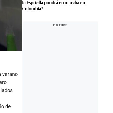
la Espriella pondrá en marcha en
Colombia?
n verano
ero
lados,
ño de