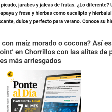
picado, jarabes y jaleas de frutas. ¿Lo diferente? U
apaya y fresa y hierbas como eucalipto y hierbalu
scante, dulce y perfecto para verano. Conoce su his
s con maíz morado o cocona? Así es
point’ en Chorrillos con las alitas de 
res más arriesgados