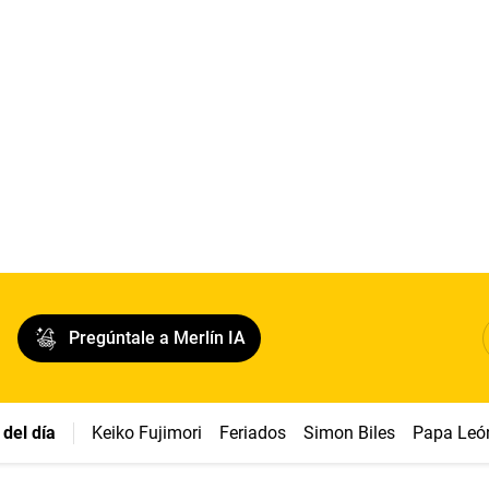
Pregúntale a Merlín IA
del día
Keiko Fujimori
Feriados
Simon Biles
Papa Leó