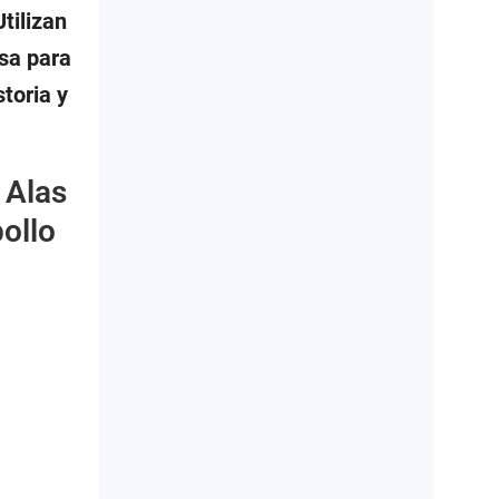
tilizan
isa para
toria y
 Alas
pollo