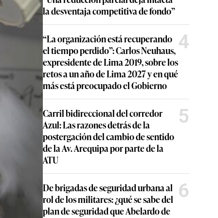
la desventaja competitiva de fondo”
4
“La organización está recuperando
el tiempo perdido”: Carlos Neuhaus,
expresidente de Lima 2019, sobre los
retos a un año de Lima 2027 y en qué
más está preocupado el Gobierno
5
Carril bidireccional del corredor
Azul: Las razones detrás de la
postergación del cambio de sentido
de la Av. Arequipa por parte de la
ATU
6
De brigadas de seguridad urbana al
rol de los militares: ¿qué se sabe del
plan de seguridad que Abelardo de