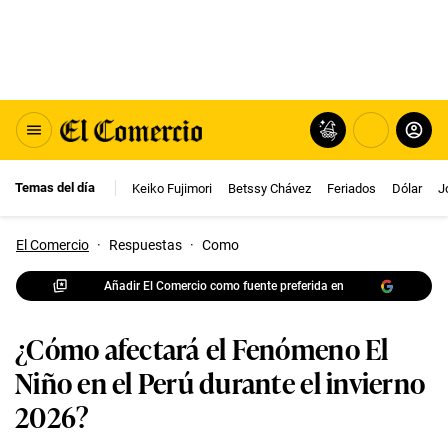
Temas del día
Keiko Fujimori
Betssy Chávez
Feriados
Dólar
J
El Comercio
·
Respuestas
·
Como
Añadir El Comercio como fuente preferida en
¿Cómo afectará el Fenómeno El
Niño en el Perú durante el invierno
2026?