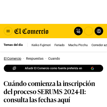
Temas del día
Keiko Fujimori
Feriado
Machu Picchu
Corredor az
El Comercio
·
Respuestas
·
Cuando
Añadir El Comercio como fuente preferida en
Cuándo comienza la inscripción
del proceso SERUMS 2024-II:
consulta las fechas aquí