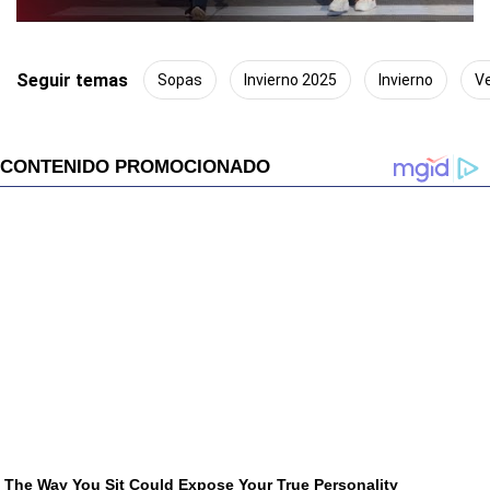
Seguir temas
Sopas
Invierno 2025
Invierno
V