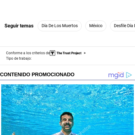
Seguir temas
Día De Los Muertos
México
Desfile Día
Conforme a los criterios de
Tipo de trabajo: