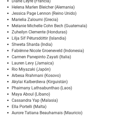
Diane Leyre (Francia)
Helena Marlen Bleicher (Alemania)
Jessica Page Lennon (Reino Unido)
Marielia Zaloumi (Grecia)
Melanie Michelle Cohn Bech (Guatemala)
Zuheilyn Clemente (Honduras)
Lilja Síf Pétursdóttir (Islandia)
Shweta Sharda (India)
Fabiënne Nicole Groeneveld (Indonesia)
Carmen Panepinto Zayati (Italia)
Lauren Levy (Jamaica)
Rio Miyazaki (Japón)
Arbesa Rrahmani (Kosovo)
Akylai Kalberdieva (Kirguistán)
Phaimany Lathsabunthao (Laos)
Maya Aboul (Líbano)
Cassandra Yap (Malasia)
Ella Portelli (Malta)
Aurore Tatiana Beauharnais (Mauricio)