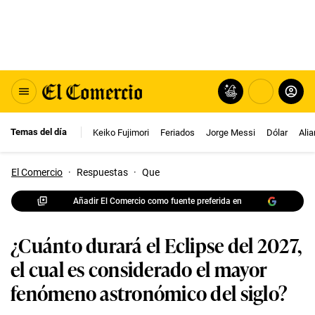
Temas del día
Keiko Fujimori
Feriados
Jorge Messi
Dólar
Ali
El Comercio
·
Respuestas
·
Que
Añadir El Comercio como fuente preferida en
¿Cuánto durará el Eclipse del 2027,
el cual es considerado el mayor
fenómeno astronómico del siglo?