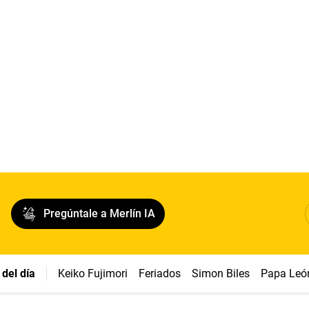
Pregúntale a Merlín IA
del día
Keiko Fujimori
Feriados
Simon Biles
Papa Leó