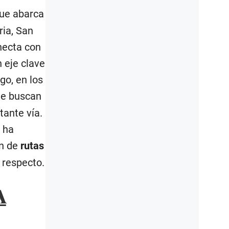
que abarca
ria, San
onecta con
 eje clave
go, en los
ue buscan
tante vía.
e ha
ón de
rutas
 respecto.
A