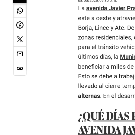
08/05/2026, 06:30 p.m.
La
avenida Javier Pr
este a oeste y atravi
Borja, Lince y Ate. D
zonas residenciales,
para el tránsito vehic
últimos días, la
Munic
beneficiar a miles de
Esto se debe a trabaj
llevado al cierre tem
alternas
. En el desar
¿QUÉ DÍAS
AVENIDA JA