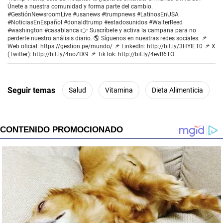
Únete a nuestra comunidad y forma parte del cambio.
#GestiónNewsroomLive #usanews #trumpnews #LatinosEnUSA
#NoticiasEnEspañol #donaldtrump #estadosunidos #WalterReed
#washington #casablanca 👉 Suscríbete y activa la campana para no
perderte nuestro análisis diario. 🌎 Síguenos en nuestras redes sociales: 📌
Web oficial: https://gestion.pe/mundo/ 📌 LinkedIn: http://bit.ly/3HYIET0 📌 X
(Twitter): http://bit.ly/4noZtX9 📌 TikTok: http://bit.ly/4evB6TO
Seguir temas
Salud
Vitamina
Dieta Alimenticia