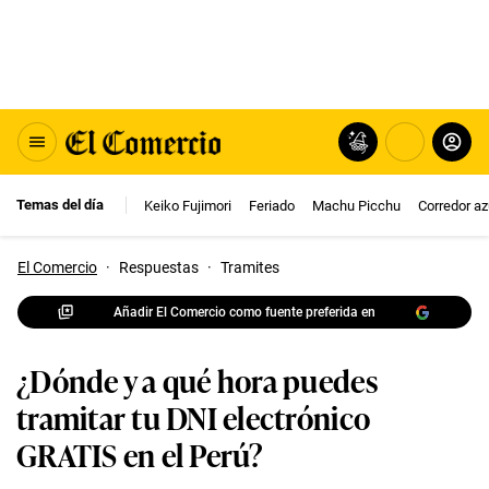
Temas del día
Keiko Fujimori
Feriado
Machu Picchu
Corredor az
El Comercio
·
Respuestas
·
Tramites
Añadir El Comercio como fuente preferida en
¿Dónde y a qué hora puedes
tramitar tu DNI electrónico
GRATIS en el Perú?