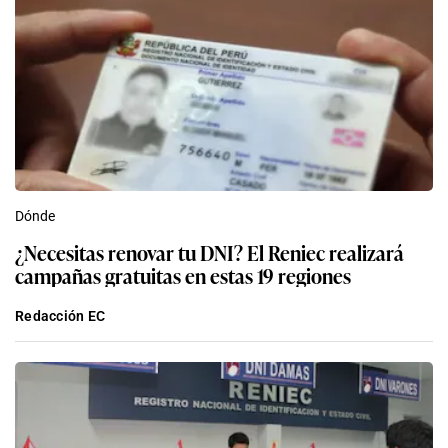
Redacción EC
En Vivo US
¿A qué hora juega y qué canal transmite Cruz
Azul vs. Philadelphia Unión EN VIVO hoy por la
Leagues Cup 2026?
Noé Yactayo