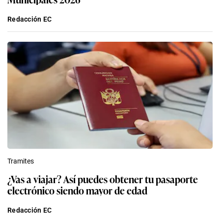
1
Unidad de Investigación: Hallan más de siete millones de
jeringas y medicamentos vencidos en Cenares del Minsa
2
Aerolíneas responden a LAP sobre la TUUA a escalas
internacionales: “Una reducción parcial deja intacta la
desventaja competitiva de fondo”
3
“La organización está recuperando el tiempo perdido”: Carlos
Neuhaus, expresidente de Lima 2019, sobre los retos a un año
de Lima 2027 y en qué más está preocupado el Gobierno
4
Simone Biles en Lima: paso a paso, la agenda de la gimnasta
más ganadora del mundo y una visita que emocionará a toda
una selección nacional
5
Papa León XIV en Perú: estas son todas las actividades
confirmadas en Lima, Chiclayo, Cusco y Pucallpa
“Ellos nos escogen a nosotros”: las familias que abrieron sus