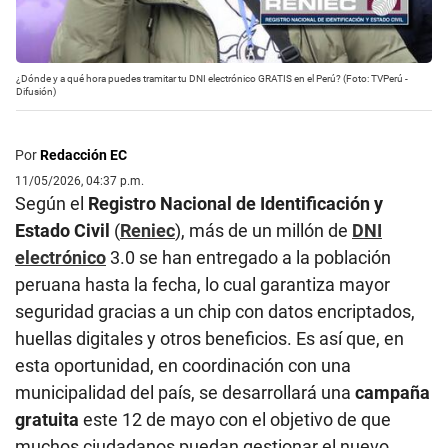
¿Dónde y a qué hora puedes tramitar tu DNI electrónico GRATIS en el Perú? (Foto: TVPerú -
Difusión)
Por
Redacción EC
11/05/2026, 04:37 p.m.
Según el
Registro Nacional de Identificación y
Estado Civil
(
Reniec
), más de un millón de
DNI
electrónico
3.0 se han entregado a la población
peruana hasta la fecha, lo cual garantiza mayor
seguridad gracias a un chip con datos encriptados,
huellas digitales y otros beneficios. Es así que, en
esta oportunidad, en coordinación con una
municipalidad del país, se desarrollará una
campaña
gratuita
este 12 de mayo con el objetivo de que
muchos ciudadanos puedan gestionar el nuevo