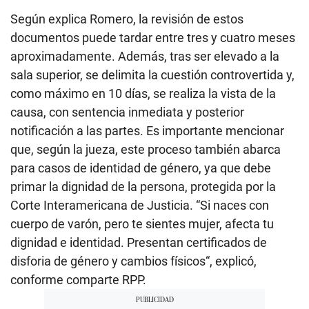
llegada. Finalmente, las autoridades locales de
Chincha respaldaron la importante iniciativa y
resaltaron que esta campaña contribuirá al
fortalecimiento de la identidad ciudadana y al
acceso de la población a diversos programas
sociales del país.
¿QUÉ TRÁMITES SE DEBE
SEGUIR EN EL PODER JUDICIAL
PARA CAMBIAR DE NOMBRE?
De acuerdo con la explicación de Rocío Romero
Zumaeta, jueza de la Tercera Sala Civil de la Corte
de Lima, los peruanos que tienen la intención de
cambiarse de nombre lo hacen generalmente
porque sufrieron discriminación o bullying. De esta