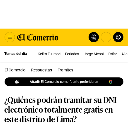
Temas del día
Keiko Fujimori
Feriados
Jorge Messi
Dólar
Ali
El Comercio
·
Respuestas
·
Tramites
Añadir El Comercio como fuente preferida en
¿Quiénes podrán tramitar su DNI
electrónico totalmente gratis en
este distrito de Lima?