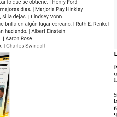
tar lo que se obtiene. | Henry Ford
mejores días. | Marjorie Pay Hinkley
si la dejas. | Lindsey Vonn
brilla en algún lugar cercano. | Ruth E. Renkel
 haciendo. | Albert Einstein
. | Aaron Rose
. | Charles Swindoll
L
P
t
L
S
l
g
q