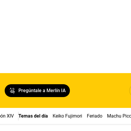
Pregúntale a Merlín IA
ón XIV
Temas del día
Keiko Fujimori
Feriado
Machu Pic