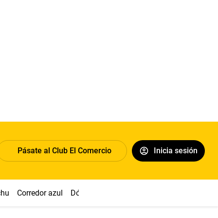
Pásate al Club El Comercio
Inicia sesión
chu
Corredor azul
Dólar
Congreso
Nasca
Acuña
Toled