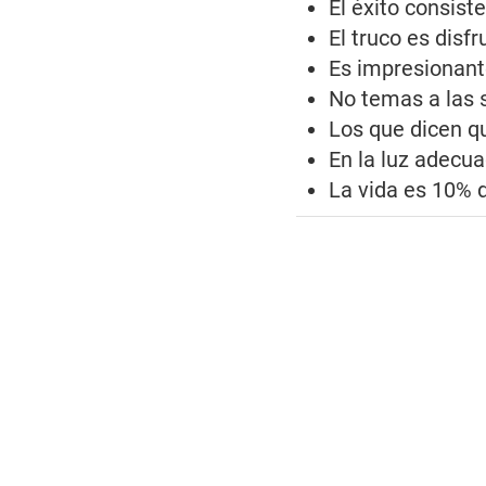
El éxito consist
El truco es disf
Es impresionante
No temas a las s
Los que dicen qu
En la luz adecua
La vida es 10% d