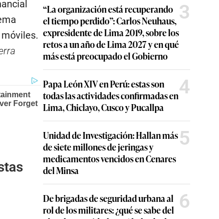
nancial
3
“La organización está recuperando
tema
el tiempo perdido”: Carlos Neuhaus,
expresidente de Lima 2019, sobre los
s móviles.
retos a un año de Lima 2027 y en qué
erra
más está preocupado el Gobierno
4
Papa León XIV en Perú: estas son
todas las actividades confirmadas en
Lima, Chiclayo, Cusco y Pucallpa
5
Unidad de Investigación: Hallan más
de siete millones de jeringas y
medicamentos vencidos en Cenares
stas
del Minsa
6
De brigadas de seguridad urbana al
rol de los militares: ¿qué se sabe del