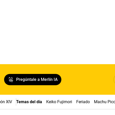
Pregúntale a Merlín IA
ón XIV
Temas del día
Keiko Fujimori
Feriado
Machu Pic