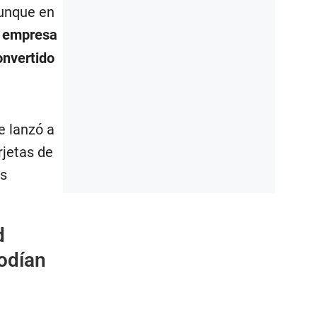
aunque en
 empresa
onvertido
e lanzó a
rjetas de
os
d
podían