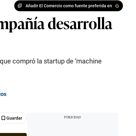
Añadir El Comercio como fuente preferida en
ompañía desarrolla
que compró la startup de ‘machine
cos
Guardar