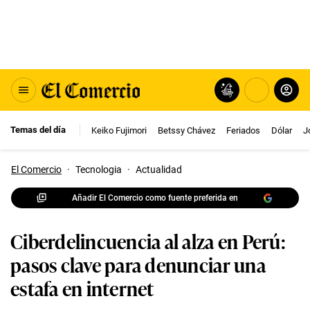
Temas del día
Keiko Fujimori
Betssy Chávez
Feriados
Dólar
J
El Comercio
·
Tecnologia
·
Actualidad
Añadir El Comercio como fuente preferida en
Ciberdelincuencia al alza en Perú:
pasos clave para denunciar una
estafa en internet