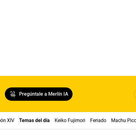
Pregúntale a Merlín IA
ón XIV
Temas del día
Keiko Fujimori
Feriado
Machu Pic