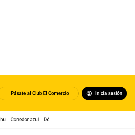
Pásate al Club El Comercio
Inicia sesión
chu
Corredor azul
Dólar
Congreso
Nasca
Acuña
Toled