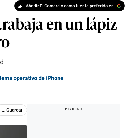
Añadir El Comercio como fuente preferida en
 trabaja en un lápiz
ro
ad
istema operativo de iPhone
Guardar