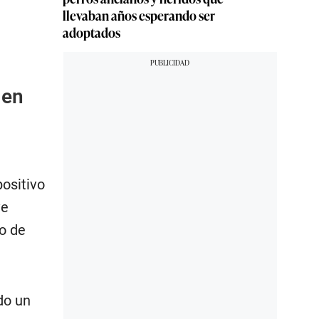
llevaban años esperando ser
adoptados
 en
positivo
ve
vo de
do un