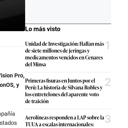
Lo más visto
1
Unidad de Investigación: Hallan más
de siete millones de jeringas y
medicamentos vencidos en Cenares
del Minsa
ision Pro,
2
Primeras fisuras en Juntos por el
ionOS, y
Perú: La historia de Silvana Robles y
los entretelones del aparente voto
de traición
mpañía
3
Aerolíneas responden a LAP sobre la
Estados
TUUA a escalas internacionales: