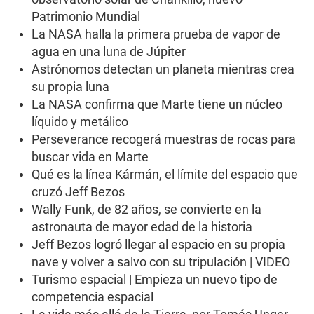
e
Patrimonio Mundial
,
2
La NASA halla la primera prueba de vapor de
4
agua en una luna de Júpiter
s
e
Astrónomos detectan un planeta mientras crea
c
su propia luna
o
n
La NASA confirma que Marte tiene un núcleo
d
líquido y metálico
s
Perseverance recogerá muestras de rocas para
buscar vida en Marte
Qué es la línea Kármán, el límite del espacio que
cruzó Jeff Bezos
Wally Funk, de 82 años, se convierte en la
astronauta de mayor edad de la historia
Jeff Bezos logró llegar al espacio en su propia
nave y volver a salvo con su tripulación | VIDEO
Turismo espacial | Empieza un nuevo tipo de
competencia espacial