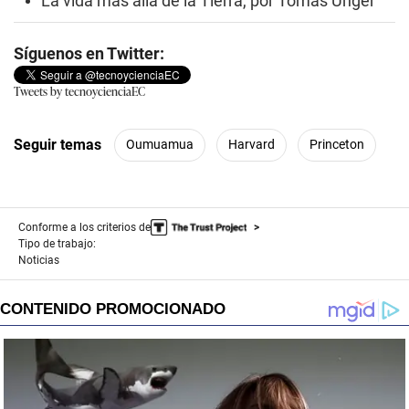
La vida más allá de la Tierra, por Tomás Unger
Síguenos en Twitter:
Tweets by tecnoycienciaEC
Seguir temas
Oumuamua
Harvard
Princeton
Conforme a los criterios de
Tipo de trabajo:
Noticias