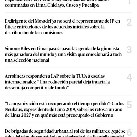
1
confirmadas en Lima, Chiclayo, Cusco y Pucallpa
2
Exdirigente del Movadef ya no será el representante de JP en
Ética: entretelones de los acuerdos iniciales sobre la
distribución de las comisiones
3
Simone Biles en Lima: paso a paso, la agenda de la gimnasta
más ganadora del mundo y una visita que emocionará a toda
una selección nacional
4
Aerolíneas responden a LAP sobre la TUUA a escalas
internacionales: “Una reducción parcial deja intacta la
desventaja competitiva de fondo”
5
“La organización está recuperando el tiempo perdido”: Carlos
Neuhaus, expresidente de Lima 2019, sobre los retos a un año
de Lima 2027 y en qué más está preocupado el Gobierno
6
De brigadas de seguridad urbana al rol de los militares: ¿qué se
sabe del plan de seguridad que Abelardo de la Espriella pondrá