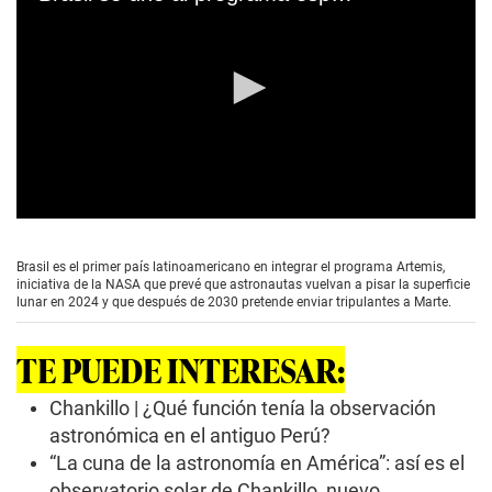
0
s
e
Brasil es el primer país latinoamericano en integrar el programa Artemis,
c
iniciativa de la NASA que prevé que astronautas vuelvan a pisar la superficie
o
lunar en 2024 y que después de 2030 pretende enviar tripulantes a Marte.
n
d
s
TE PUEDE INTERESAR:
o
f
1
Chankillo | ¿Qué función tenía la observación
m
astronómica en el antiguo Perú?
i
n
“La cuna de la astronomía en América”: así es el
u
observatorio solar de Chankillo, nuevo
t