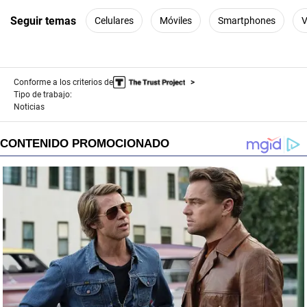
Seguir temas
Celulares
Móviles
Smartphones
V
Conforme a los criterios de
Tipo de trabajo:
Noticias