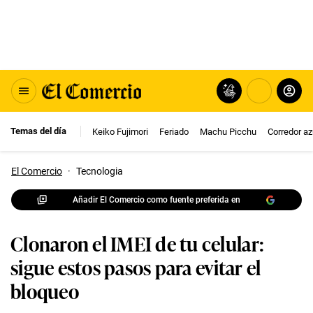
Temas del día
Keiko Fujimori
Feriado
Machu Picchu
Corredor az
El Comercio
·
Tecnologia
Añadir El Comercio como fuente preferida en
Clonaron el IMEI de tu celular:
sigue estos pasos para evitar el
bloqueo