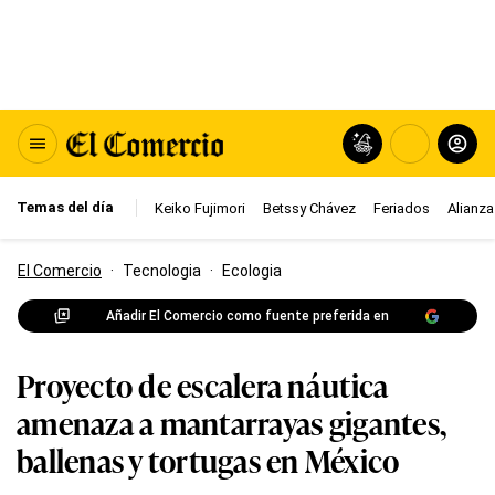
Temas del día
Keiko Fujimori
Betssy Chávez
Feriados
Alianza
El Comercio
·
Tecnologia
·
Ecologia
Añadir El Comercio como fuente preferida en
Proyecto de escalera náutica
amenaza a mantarrayas gigantes,
ballenas y tortugas en México