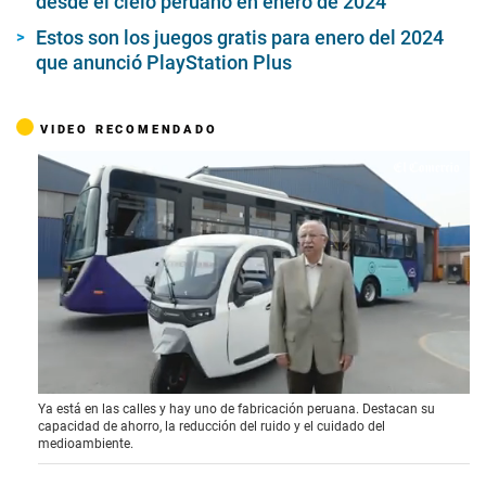
desde el cielo peruano en enero de 2024
Estos son los juegos gratis para enero del 2024
que anunció PlayStation Plus
VIDEO RECOMENDADO
0
Ya está en las calles y hay uno de fabricación peruana. Destacan su
o
capacidad de ahorro, la reducción del ruido y el cuidado del
f
medioambiente.
4
m