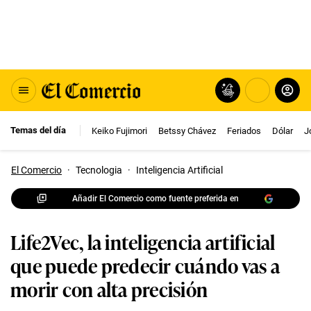
Temas del día
Keiko Fujimori
Betssy Chávez
Feriados
Dólar
J
El Comercio
·
Tecnologia
·
Inteligencia Artificial
Añadir El Comercio como fuente preferida en
Life2Vec, la inteligencia artificial
que puede predecir cuándo vas a
morir con alta precisión