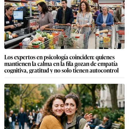
Los expertos en psicología coinciden: quienes
mantienen la calma en la fila gozan de empatía
cognitiva, gratitud y no solo tienen autocontrol
Los expertos en psicología coinciden: quienes no
disfrutan de los abrazos tienen una mayor
sensibilidad a los estímulos físicos y no es por
desinterés