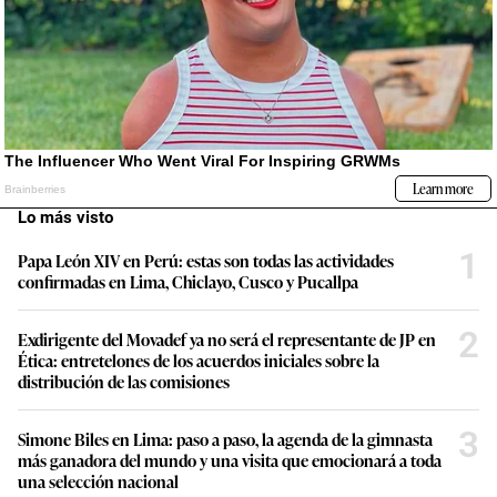
Lo más visto
1
Papa León XIV en Perú: estas son todas las actividades
confirmadas en Lima, Chiclayo, Cusco y Pucallpa
2
Exdirigente del Movadef ya no será el representante de JP en
Ética: entretelones de los acuerdos iniciales sobre la
distribución de las comisiones
3
Simone Biles en Lima: paso a paso, la agenda de la gimnasta
más ganadora del mundo y una visita que emocionará a toda
una selección nacional
4
Aerolíneas responden a LAP sobre la TUUA a escalas
internacionales: “Una reducción parcial deja intacta la
desventaja competitiva de fondo”
5
“La organización está recuperando el tiempo perdido”: Carlos
Neuhaus, expresidente de Lima 2019, sobre los retos a un año