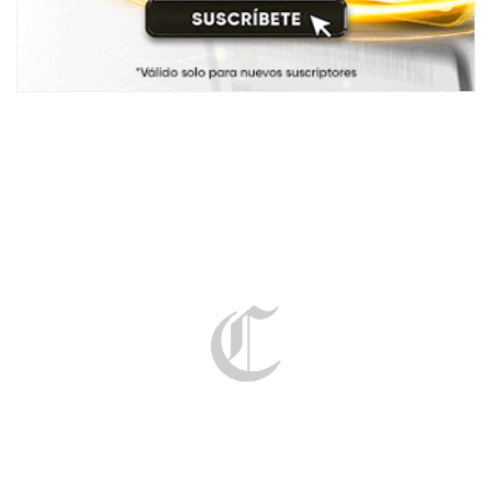
John Kelvin y Dalia Durán participarán juntos en ‘El valor de la verdad’:
Fecha, hora y por dónde verlo | Foto: Instagram (@elvalordelaverdadoficial) /
Composición EC