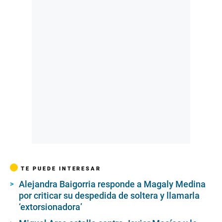
s
TE PUEDE INTERESAR
Alejandra Baigorria responde a Magaly Medina
por criticar su despedida de soltera y llamarla
‘extorsionadora’
Miguel Arce estalla contra Javier Masías y le
arroja una hamburguesa en ‘El gran chef:
Famosos’
Giacomo Bocchio celebra triunfo de ‘El gran
chef: Famosos’ en los Premios Luces: “Que
sigan enseñando”