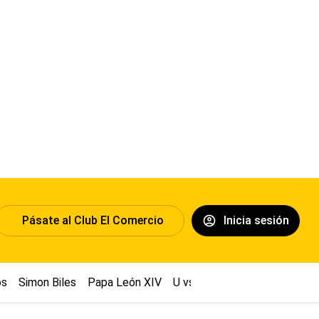
Pásate al Club El Comercio
Inicia sesión
os
Simon Biles
Papa León XIV
U vs Cristal
Dólar
Congre