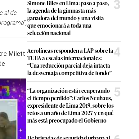
3
Simone Biles en Lima: paso a paso,
la agenda de la gimnasta más
e al de
ganadora del mundo y una visita
 programa”
,
que emocionará a toda una
selección nacional
4
Aerolíneas responden a LAP sobre la
tre Milett
TUUA a escalas internacionales:
de
“Una reducción parcial deja intacta
la desventaja competitiva de fondo”
5
“La organización está recuperando
el tiempo perdido”: Carlos Neuhaus,
expresidente de Lima 2019, sobre los
retos a un año de Lima 2027 y en qué
más está preocupado el Gobierno
De brigadas de seguridad urbana al