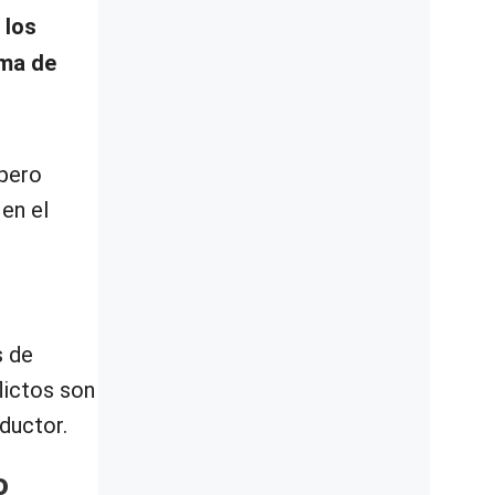
 los
ima de
 pero
en el
s de
lictos son
ductor.
o