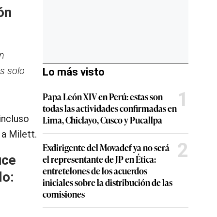
ón
an
es solo
Lo más visto
1
Papa León XIV en Perú: estas son
todas las actividades confirmadas en
 incluso
Lima, Chiclayo, Cusco y Pucallpa
a Milett.
2
Exdirigente del Movadef ya no será
uce
el representante de JP en Ética:
entretelones de los acuerdos
do:
iniciales sobre la distribución de las
comisiones