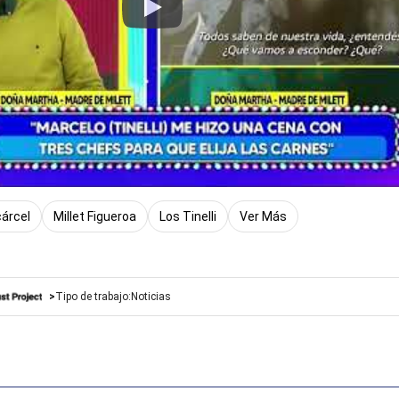
Play
árcel
Millet Figueroa
Los Tinelli
Ver Más
Tipo de trabajo:
Noticias