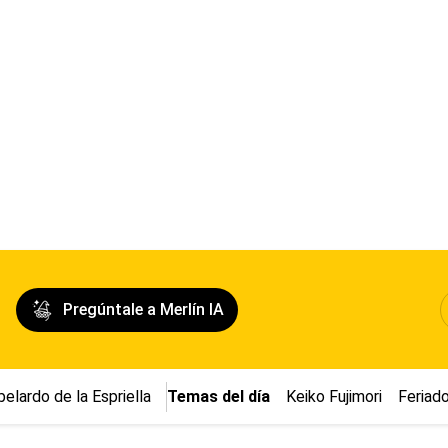
Pregúntale a Merlín IA
belardo de la Espriella
Temas del día
Keiko Fujimori
Feriad