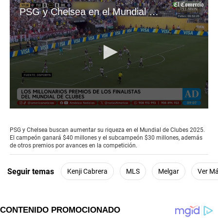
PSG y Chelsea en el Mundial de Clubes 2025
0
seconds
of
PSG y Chelsea buscan aumentar su riqueza en el Mundial de Clubes 2025.
1
El campeón ganará $40 millones y el subcampeón $30 millones, además
minute,
de otros premios por avances en la competición.
31
seconds
Seguir temas
Kenji Cabrera
MLS
Melgar
Ver M