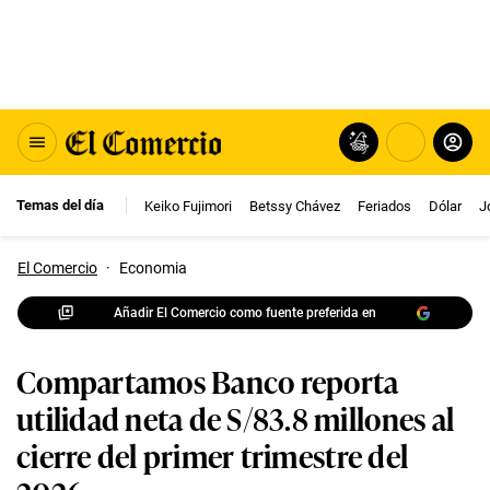
Temas del día
Keiko Fujimori
Betssy Chávez
Feriados
Dólar
J
El Comercio
·
Economia
Añadir El Comercio como fuente preferida en
Compartamos Banco reporta
utilidad neta de S/83.8 millones al
cierre del primer trimestre del