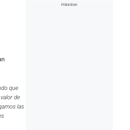
an
endo que
valor de
igamos las
es