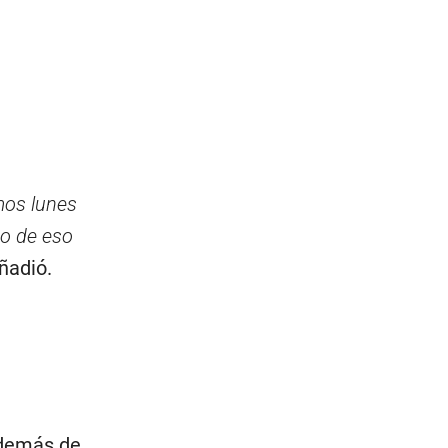
mos lunes
go de eso
añadió.
además de