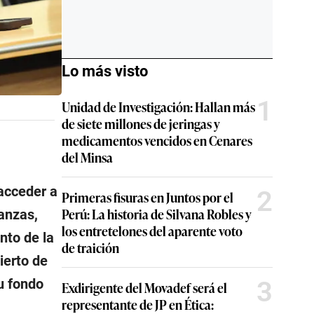
Lo más visto
1
Unidad de Investigación: Hallan más
de siete millones de jeringas y
medicamentos vencidos en Cenares
del Minsa
acceder a
2
Primeras fisuras en Juntos por el
Perú: La historia de Silvana Robles y
anzas,
los entretelones del aparente voto
nto de la
de traición
ierto de
3
u fondo
Exdirigente del Movadef será el
representante de JP en Ética: