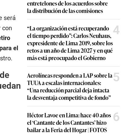
entretelones de los acuerdos sobre
la distribución de las comisiones
e será
4
“La organización está recuperando
r con
el tiempo perdido”: Carlos Neuhaus,
tiro
expresidente de Lima 2019, sobre los
para el
retos a un año de Lima 2027 y en qué
más está preocupado el Gobierno
stro.
5
 de
Aerolíneas responden a LAP sobre la
TUUA a escalas internacionales:
puedan
“Una reducción parcial deja intacta
la desventaja competitiva de fondo”
6
Héctor Lavoe en Lima: hace 40 años
el ‘Cantante de los Cantantes’ hizo
bailar a la Feria del Hogar | FOTOS