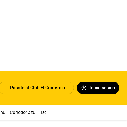
Pásate al Club El Comercio
Inicia sesión
chu
Corredor azul
Dólar
Congreso
Nasca
Acuña
Toled