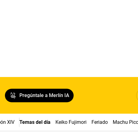
Pregúntale a Merlín IA
ón XIV
Temas del día
Keiko Fujimori
Feriado
Machu Pic