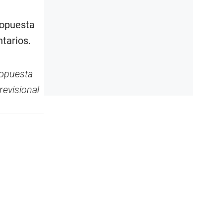
ropuesta
tarios.
ropuesta
revisional