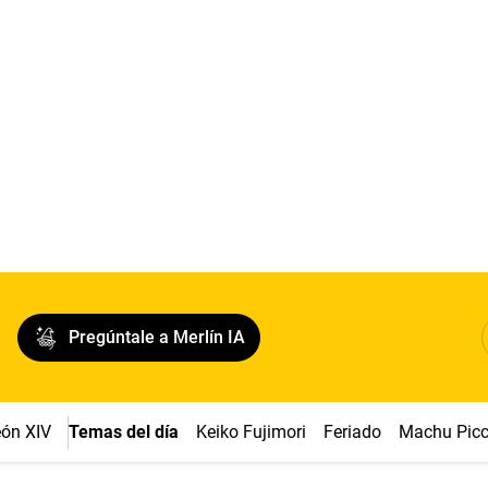
Pregúntale a Merlín IA
ón XIV
Temas del día
Keiko Fujimori
Feriado
Machu Pic