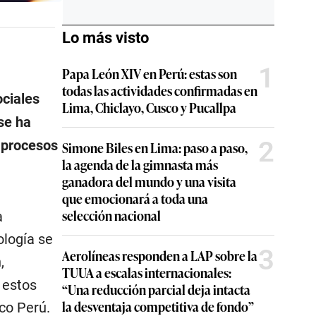
Lo más visto
1
Papa León XIV en Perú: estas son
todas las actividades confirmadas en
ociales
Lima, Chiclayo, Cusco y Pucallpa
se ha
2
 procesos
Simone Biles en Lima: paso a paso,
la agenda de la gimnasta más
ganadora del mundo y una visita
que emocionará a toda una
selección nacional
a
ología se
3
Aerolíneas responden a LAP sobre la
,
TUUA a escalas internacionales:
 estos
“Una reducción parcial deja intacta
la desventaja competitiva de fondo”
co Perú.