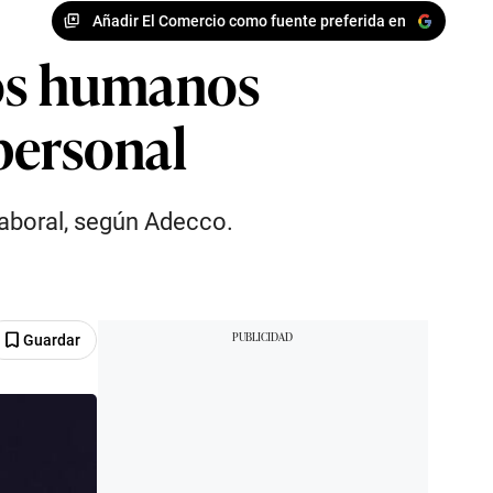
Añadir El Comercio como fuente preferida en
sos humanos
 personal
laboral, según Adecco.
Guardar