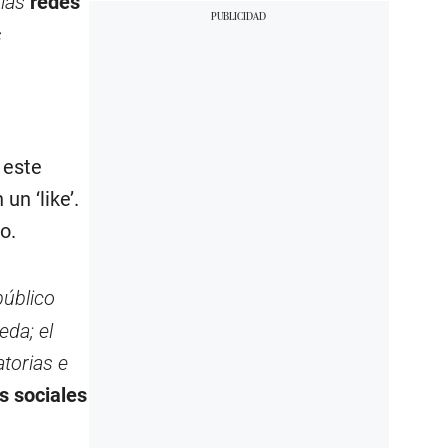
 las
redes
s
 este
n ‘like’.
o.
público
eda; el
atorias e
s sociales