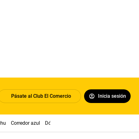
Pásate al Club El Comercio
Inicia sesión
chu
Corredor azul
Dólar
Congreso
Nasca
Acuña
Toled