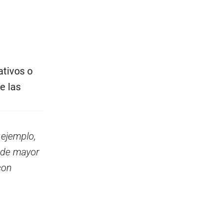
ativos o
e las
 ejemplo,
y de mayor
con