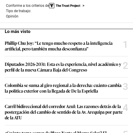
Conforme a los criterios de
Tipo de trabajo:
Opinión
Lo más visto
1
Phillip Chu Joy: “Le tengo mucho respeto a la inteligencia
artificial, pero también mucha desconfianza”
2
Diputados 2026-2031: Esta es la experiencia, nivel académico y
perfil de la nueva Cámara Baja del Congreso
3
Colombia se suma al giro regional a la derecha: cuánto cambia
la política exterior con la llegada de De la Espriella
4
Carril bidireccional del corredor Azul: Las razones detrás de la
postergación del cambio de sentido de la Av. Arequipa por parte
de la ATU
¿Cuánto toma correr de Plaza Norte al Morro Solar? El