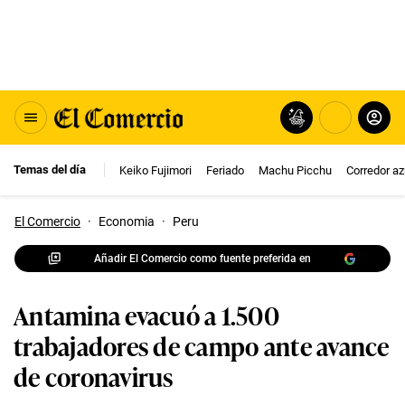
Temas del día
Keiko Fujimori
Feriado
Machu Picchu
Corredor az
El Comercio
·
Economia
·
Peru
Añadir El Comercio como fuente preferida en
Antamina evacuó a 1.500
trabajadores de campo ante avance
de coronavirus