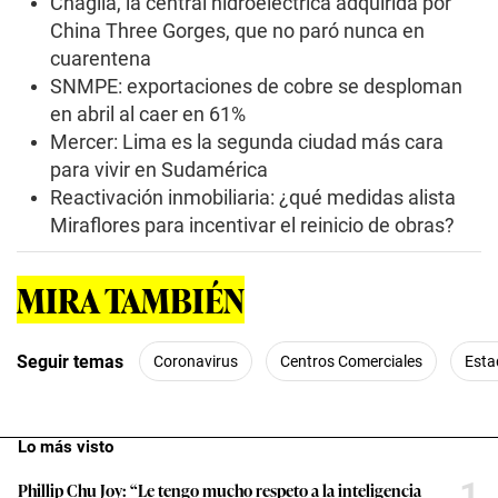
Chaglla, la central hidroeléctrica adquirida por
China Three Gorges, que no paró nunca en
cuarentena
SNMPE: exportaciones de cobre se desploman
en abril al caer en 61%
Mercer: Lima es la segunda ciudad más cara
para vivir en Sudamérica
Reactivación inmobiliaria: ¿qué medidas alista
Miraflores para incentivar el reinicio de obras?
MIRA TAMBIÉN
Seguir temas
Coronavirus
Centros Comerciales
Esta
Lo más visto
1
Phillip Chu Joy: “Le tengo mucho respeto a la inteligencia