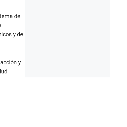
stema de
e
sicos y de
acción y
lud