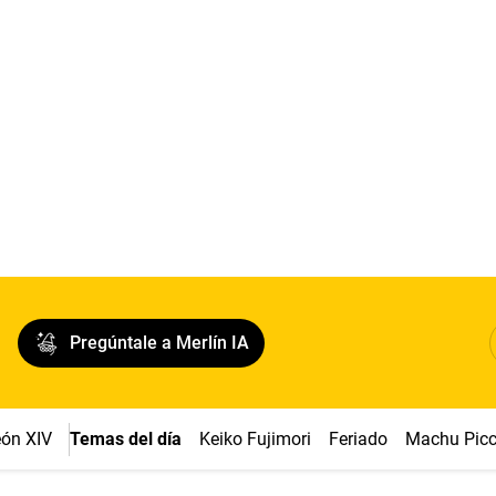
Pregúntale a Merlín IA
ón XIV
Temas del día
Keiko Fujimori
Feriado
Machu Pic