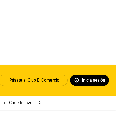
Pásate al Club El Comercio
Inicia sesión
chu
Corredor azul
Dólar
Congreso
Nasca
Acuña
Toled