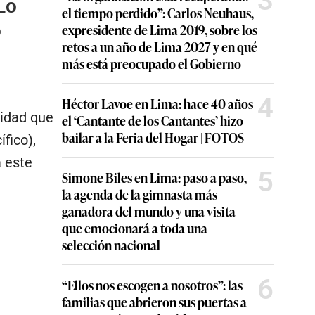
3
Lo
el tiempo perdido”: Carlos Neuhaus,
o
expresidente de Lima 2019, sobre los
retos a un año de Lima 2027 y en qué
más está preocupado el Gobierno
4
Héctor Lavoe en Lima: hace 40 años
lidad que
el ‘Cantante de los Cantantes’ hizo
bailar a la Feria del Hogar | FOTOS
fico),
a este
5
Simone Biles en Lima: paso a paso,
la agenda de la gimnasta más
ganadora del mundo y una visita
que emocionará a toda una
selección nacional
6
“Ellos nos escogen a nosotros”: las
familias que abrieron sus puertas a