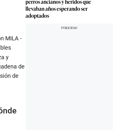
perros ancianos y heridos que
llevaban años esperando ser
adoptados
ón MILA -
ables
za y
 cadena de
isión de
Dónde