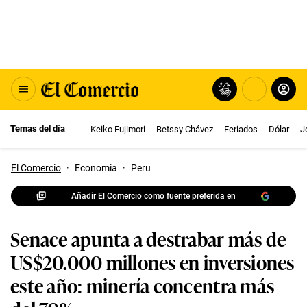
Temas del día
Keiko Fujimori
Betssy Chávez
Feriados
Dólar
J
El Comercio
·
Economia
·
Peru
Añadir El Comercio como fuente preferida en
Senace apunta a destrabar más de
US$20.000 millones en inversiones
este año: minería concentra más