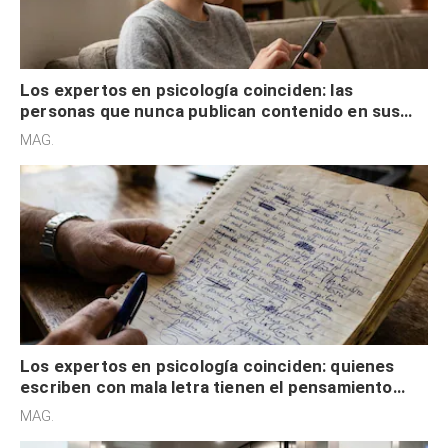
MAG.
externa
Los expertos en psicología coinciden: quienes
escriben con mala letra tienen el pensamiento
acelerado y no lo hacen por desinterés
MAG.