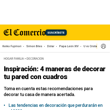
SUSCRÍBETE
Keiko Fujimori
Simon Biles
Dólar
Papa León XIV
U vs Cristal
Cong
HOGAR FAMILIA
>
DECORACION
Inspiración: 4 maneras de decorar
tu pared con cuadros
Toma en cuenta estas recomendaciones para
decorar tu casa de manera acertada.
Las tendencias en decoración que perdurarán en