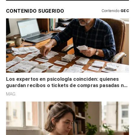
Los expertos en psicología coinciden: quienes
guardan recibos o tickets de compras pasadas no
son acumuladores, sino que tienen necesidad de
MAG.
control
Los expertos en psicología coinciden: las
personas que nunca publican contenido en sus
redes sociales no pretenden buscar validación