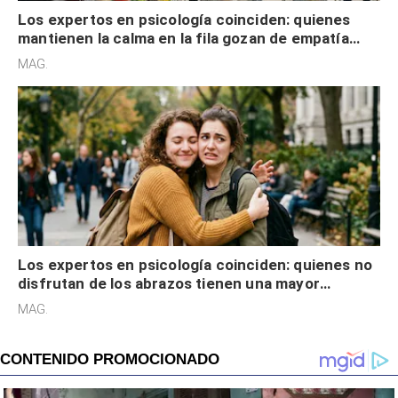
Los expertos en psicología coinciden: quienes no
disfrutan de los abrazos tienen una mayor
sensibilidad a los estímulos físicos y no es por
MAG.
desinterés