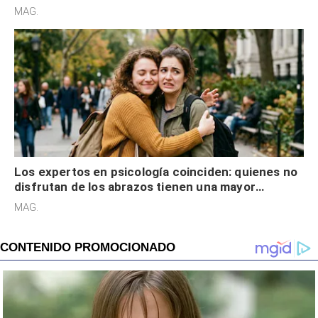
cognitiva, gratitud y no solo tienen autocontrol
MAG.
Los expertos en psicología coinciden: quienes no
disfrutan de los abrazos tienen una mayor
sensibilidad a los estímulos físicos y no es por
MAG.
desinterés