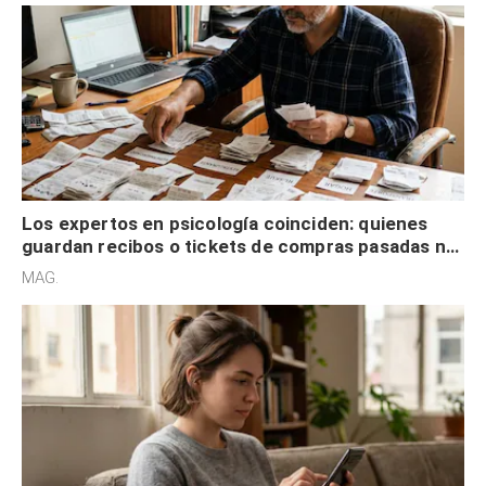
Los expertos en psicología coinciden: quienes
guardan recibos o tickets de compras pasadas no
son acumuladores, sino que tienen necesidad de
MAG.
control