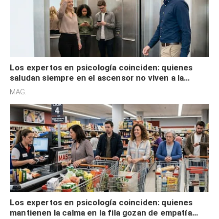
Los expertos en psicología coinciden: quienes
saludan siempre en el ascensor no viven a la
defensiva y tienen apertura social
MAG.
Los expertos en psicología coinciden: quienes
mantienen la calma en la fila gozan de empatía