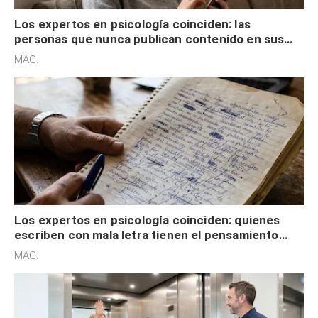
Los expertos en psicología coinciden: las
personas que nunca publican contenido en sus
redes sociales no pretenden buscar validación
MAG.
externa
Los expertos en psicología coinciden: quienes
escriben con mala letra tienen el pensamiento
acelerado y no lo hacen por desinterés
MAG.