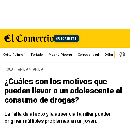
SUSCRÍBETE
Keiko Fujimori
Feriado
Machu Picchu
Corredor azul
Dólar
Congr
HOGAR FAMILIA
>
FAMILIA
¿Cuáles son los motivos que
pueden llevar a un adolescente al
consumo de drogas?
La falta de afecto y la ausencia familiar pueden
originar múltiples problemas en un joven.