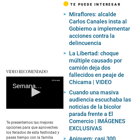
TE PUEDE INTERESAR
Miraflores: alcalde
Carlos Canales insta al
Gobierno a implementar
acciones contra la
delincuencia
La Libertad: choque
múltiple causado por
camión deja dos
VIDEO RECOMENDADO
fallecidos en peaje de
Chicama | VIDEO
Semana Santa: conoce los mejores destinos y viajar en familia
Cuando una masiva
audiencia escuchaba las
noticias de la bicolor
0
parada frente a El
seconds
Comercio | IMÁGENES
of
Te presentemos las mejores
0
EXCLUSIVAS
opciones para que aproveches
seconds
los feriados de esta festividad y
pases tiempo con la familia
Aniquem: casi 300