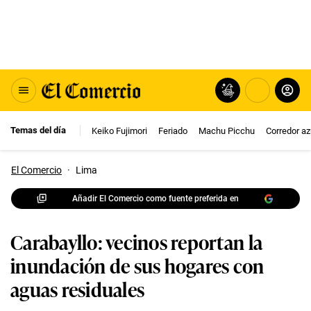
Temas del día
Keiko Fujimori
Feriado
Machu Picchu
Corredor az
El Comercio
·
Lima
Añadir El Comercio como fuente preferida en
Carabayllo: vecinos reportan la
inundación de sus hogares con
aguas residuales