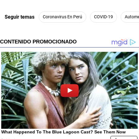
e
c
o
n
Seguir temas
Coronavirus En Perú
COVID-19
Autome
d
s