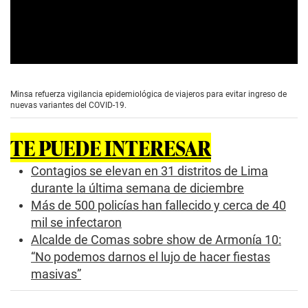
0
s
e
Minsa refuerza vigilancia epidemiológica de viajeros para evitar ingreso de
c
nuevas variantes del COVID-19.
o
n
d
TE PUEDE INTERESAR
s
o
f
Contagios se elevan en 31 distritos de Lima
2
durante la última semana de diciembre
m
i
Más de 500 policías han fallecido y cerca de 40
n
mil se infectaron
u
t
Alcalde de Comas sobre show de Armonía 10:
e
s
“No podemos darnos el lujo de hacer fiestas
,
masivas”
1
3
s