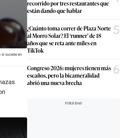
recorrido por tres restaurantes que
están dando que hablar
5
¿Cuánto toma correr de Plaza Norte
al Morro Solar? El ‘runner’ de 18
años que se reta ante miles en
TikTok
o sí sucede en
6
Congreso 2026: mujeres tienen más
escaños, pero la bicameralidad
chazas
abrió una nueva brecha
on