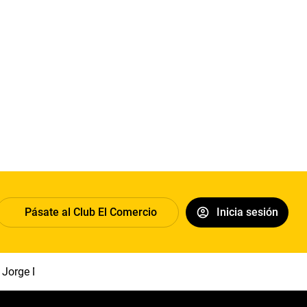
Pásate al Club El Comercio
Inicia sesión
Jorge Messi
Papa León XIV
Congreso
Sueldo mínimo
Cl