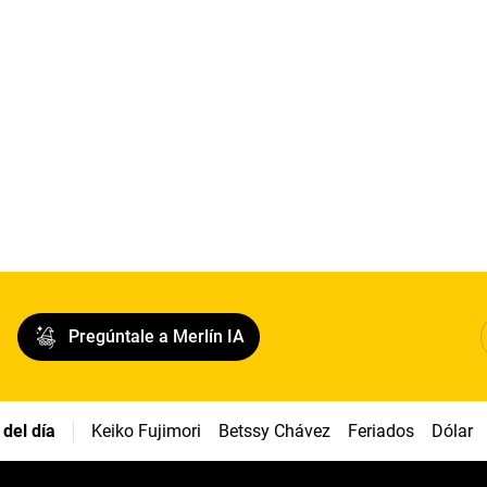
Pregúntale a Merlín IA
del día
Keiko Fujimori
Betssy Chávez
Feriados
Dólar