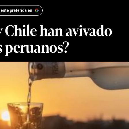
ente preferida en
y Chile han avivado
s peruanos?