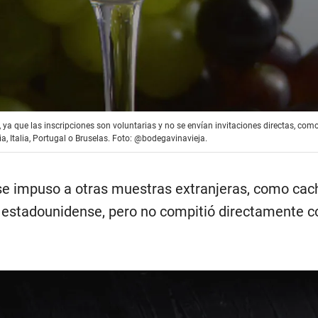
 ya que las inscripciones son voluntarias y no se envían invitaciones directas, com
, Italia, Portugal o Bruselas. Foto: @bodegavinavieja.
se impuso a otras muestras extranjeras, como ca
 estadounidense, pero no compitió directamente c