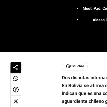
MouthPad: Con
Aldeas I
Escuchar
Dos disputas internac
En Bolivia se afirma 
indican que es una co
aguardiente chileno 