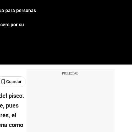
gua para personas
cers por su
Guardar
del pisco.
re, pues
res, el
lena como