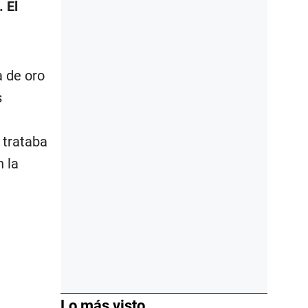
 El
a de oro
s
 trataba
 la
Lo más visto