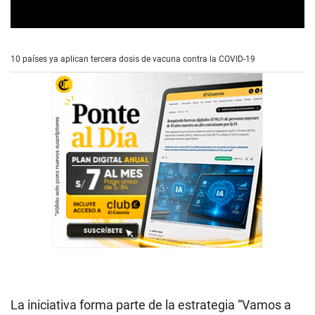
0
s
e
10 países ya aplican tercera dosis de vacuna contra la COVID-19
c
o
n
d
s
o
f
2
m
i
n
u
t
e
s
,
1
s
e
c
o
n
La iniciativa forma parte de la estrategia “Vamos a
d