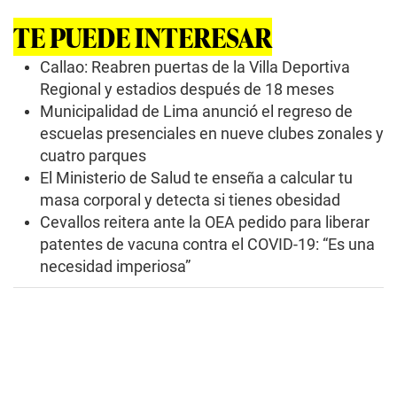
s
o
TE PUEDE INTERESAR
f
0
s
Callao: Reabren puertas de la Villa Deportiva
e
Regional y estadios después de 18 meses
c
o
Municipalidad de Lima anunció el regreso de
n
escuelas presenciales en nueve clubes zonales y
d
s
cuatro parques
El Ministerio de Salud te enseña a calcular tu
masa corporal y detecta si tienes obesidad
Cevallos reitera ante la OEA pedido para liberar
patentes de vacuna contra el COVID-19: “Es una
necesidad imperiosa”