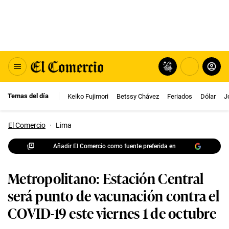
Temas del día
Keiko Fujimori
Betssy Chávez
Feriados
Dólar
J
El Comercio
·
Lima
Añadir El Comercio como fuente preferida en
Metropolitano: Estación Central
será punto de vacunación contra el
COVID-19 este viernes 1 de octubre