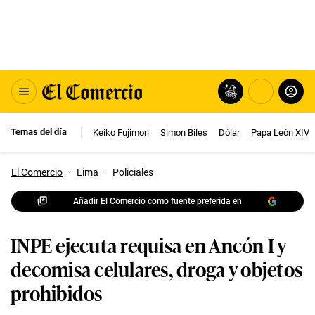
Temas del día
Keiko Fujimori
Simon Biles
Dólar
Papa León XIV
El Comercio
·
Lima
·
Policiales
Añadir El Comercio como fuente preferida en
INPE ejecuta requisa en Ancón I y
decomisa celulares, droga y objetos
prohibidos