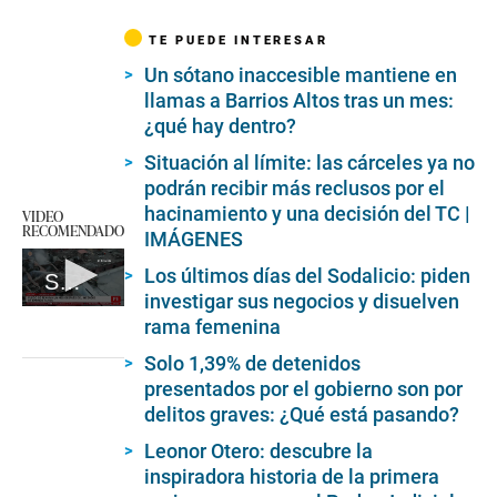
TE PUEDE INTERESAR
Un sótano inaccesible mantiene en
llamas a Barrios Altos tras un mes:
¿qué hay dentro?
Situación al límite: las cárceles ya no
podrán recibir más reclusos por el
hacinamiento y una decisión del TC |
VIDEO
RECOMENDADO
IMÁGENES
Los últimos días del Sodalicio: piden
Se reaviva fuego en Barrios Altos
investigar sus negocios y disuelven
0
rama femenina
seconds
of
Solo 1,39% de detenidos
5
minutes,
presentados por el gobierno son por
43
delitos graves: ¿Qué está pasando?
seconds
Leonor Otero: descubre la
inspiradora historia de la primera