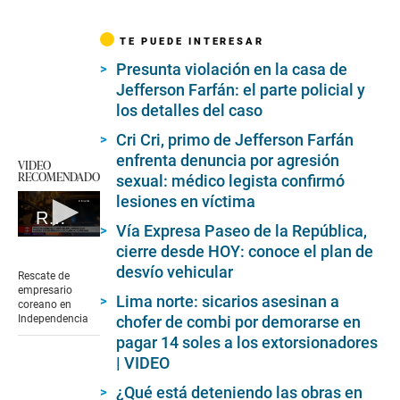
TE PUEDE INTERESAR
Presunta violación en la casa de
Jefferson Farfán: el parte policial y
los detalles del caso
Cri Cri, primo de Jefferson Farfán
enfrenta denuncia por agresión
VIDEO
RECOMENDADO
sexual: médico legista confirmó
lesiones en víctima
Rescate de empresario coreano en Independencia
Vía Expresa Paseo de la República,
0
cierre desde HOY: conoce el plan de
seconds
desvío vehicular
of
Rescate de
4
empresario
minutes,
Lima norte: sicarios asesinan a
coreano en
0
Independencia
chofer de combi por demorarse en
pagar 14 soles a los extorsionadores
| VIDEO
¿Qué está deteniendo las obras en