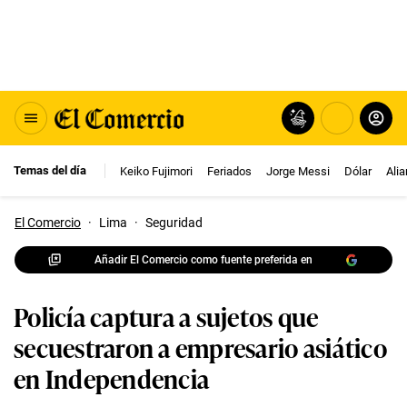
Temas del día
Keiko Fujimori
Feriados
Jorge Messi
Dólar
Ali
El Comercio
·
Lima
·
Seguridad
Añadir El Comercio como fuente preferida en
Policía captura a sujetos que
secuestraron a empresario asiático
en Independencia