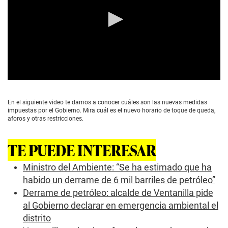
0
s
e
En el siguiente video te damos a conocer cuáles son las nuevas medidas
c
impuestas por el Gobierno. Mira cuál es el nuevo horario de toque de queda,
o
aforos y otras restricciones.
n
d
s
TE PUEDE INTERESAR
o
f
0
Ministro del Ambiente: “Se ha estimado que ha
s
habido un derrame de 6 mil barriles de petróleo”
e
c
Derrame de petróleo: alcalde de Ventanilla pide
o
al Gobierno declarar en emergencia ambiental el
n
d
distrito
s