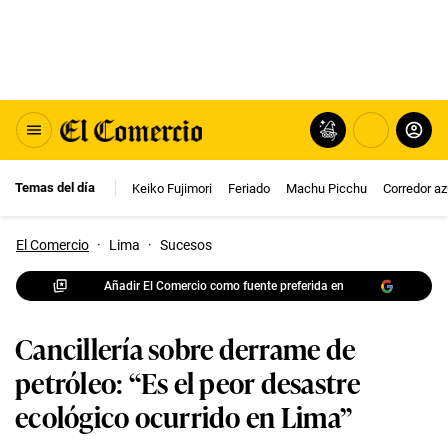
Temas del día
Keiko Fujimori
Feriado
Machu Picchu
Corredor az
El Comercio
·
Lima
·
Sucesos
Añadir El Comercio como fuente preferida en
Cancillería sobre derrame de
petróleo: “Es el peor desastre
ecológico ocurrido en Lima”