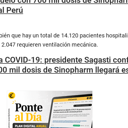
vuelo con 700 mil dosis de Sinopha
al Perú
ién que hay un total de 14.120 pacientes hospital
e 2.047 requieren ventilación mecánica.
 COVID-19: presidente Sagasti con
00 mil dosis de Sinopharm llegará e