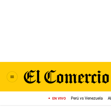
Perú vs Venezuela
A
EN VIVO