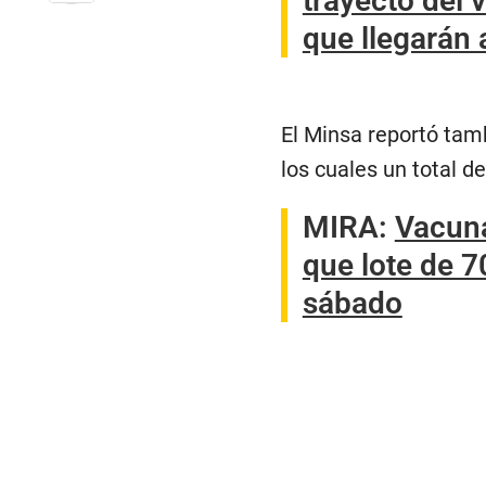
trayecto del 
que llegarán 
El Minsa reportó tamb
los cuales un total d
MIRA:
Vacuna
que lote de 7
sábado