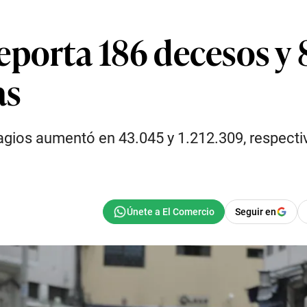
eporta 186 decesos y 
as
gios aumentó en 43.045 y 1.212.309, respecti
Seguir en