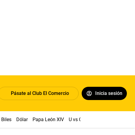
Pásate al Club El Comercio
Inicia sesión
Biles
Dólar
Papa León XIV
U vs Cristal
Congreso
Mach