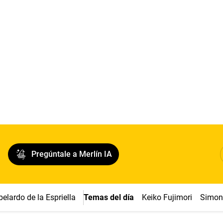
Pregúntale a Merlín IA
belardo de la Espriella
Temas del día
Keiko Fujimori
Simon 