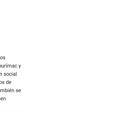
los
purímac y
n social
tos de
También se
 en