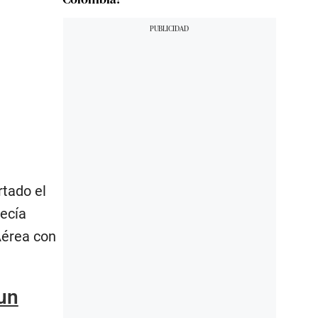
rtado el
ecía
 Aérea con
un