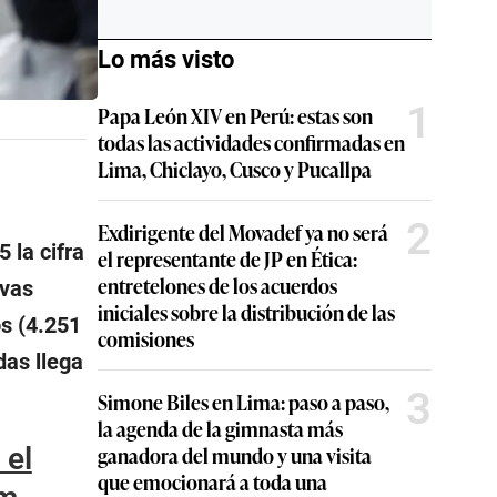
Lo más visto
1
Papa León XIV en Perú: estas son
todas las actividades confirmadas en
Lima, Chiclayo, Cusco y Pucallpa
2
Exdirigente del Movadef ya no será
 la cifra
el representante de JP en Ética:
entretelones de los acuerdos
evas
iniciales sobre la distribución de las
s (4.251
comisiones
das llega
3
Simone Biles en Lima: paso a paso,
la agenda de la gimnasta más
 el
ganadora del mundo y una visita
que emocionará a toda una