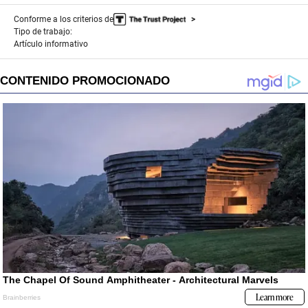
d
s
Conforme a los criterios de
Tipo de trabajo:
Artículo informativo