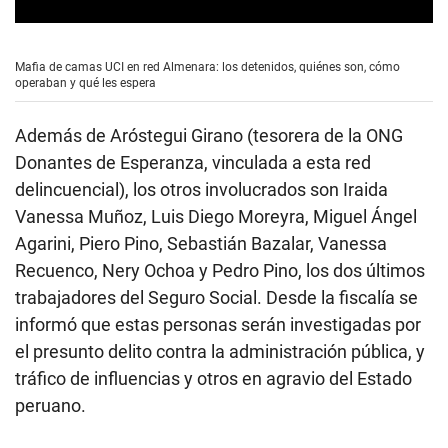
0
s
e
Mafia de camas UCI en red Almenara: los detenidos, quiénes son, cómo
c
operaban y qué les espera
o
n
d
Además de Aróstegui Girano (tesorera de la ONG
s
o
Donantes de Esperanza, vinculada a esta red
f
delincuencial), los otros involucrados son Iraida
0
s
Vanessa Muñoz, Luis Diego Moreyra, Miguel Ángel
e
c
Agarini, Piero Pino, Sebastián Bazalar, Vanessa
o
Recuenco, Nery Ochoa y Pedro Pino, los dos últimos
n
d
trabajadores del Seguro Social. Desde la fiscalía se
s
informó que estas personas serán investigadas por
el presunto delito contra la administración pública, y
tráfico de influencias y otros en agravio del Estado
peruano.