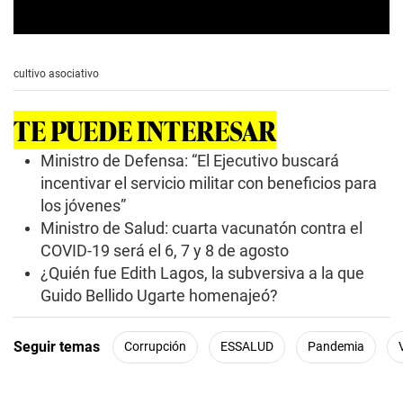
0
s
e
cultivo asociativo
c
o
n
TE PUEDE INTERESAR
d
s
o
Ministro de Defensa: “El Ejecutivo buscará
f
incentivar el servicio militar con beneficios para
2
m
los jóvenes”
i
Ministro de Salud: cuarta vacunatón contra el
n
u
COVID-19 será el 6, 7 y 8 de agosto
t
e
¿Quién fue Edith Lagos, la subversiva a la que
s
Guido Bellido Ugarte homenajeó?
,
2
4
s
Seguir temas
Corrupción
ESSALUD
Pandemia
e
c
o
n