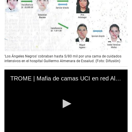
'Los Ángeles Negros' cobraban hasta S/80 mil por una cama de cuidados
intensivos en el hospital Guillermo Almenara de Essalud. (Foto: Difusión)
TROME | Mafia de camas UCI en red Almenara: los detenidos, quiénes son, cómo operaban y qué les espera