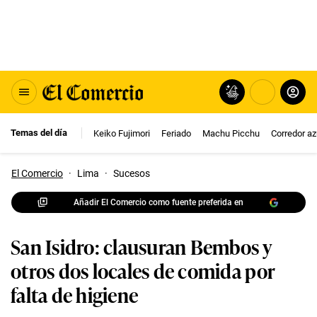
Temas del día
Keiko Fujimori
Feriado
Machu Picchu
Corredor az
El Comercio
·
Lima
·
Sucesos
Añadir El Comercio como fuente preferida en
San Isidro: clausuran Bembos y
otros dos locales de comida por
falta de higiene