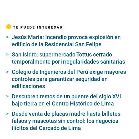
f
1
m
i
n
u
TE PUEDE INTERESAR
t
e
Jesús María: incendio provoca explosión en
,
edificio de la Residencial San Felipe
5
3
San Isidro: supermercado Tottus cerrado
s
e
temporalmente por irregularidades sanitarias
c
o
Colegio de Ingenieros del Perú exige mayores
n
controles para garantizar seguridad en
d
s
edificaciones
Descubren restos de un puente del siglo XVI
bajo tierra en el Centro Histórico de Lima
Desde venta de placas madre hasta billetes
falsos y mascotas sin control: los negocios
ilícitos del Cercado de Lima