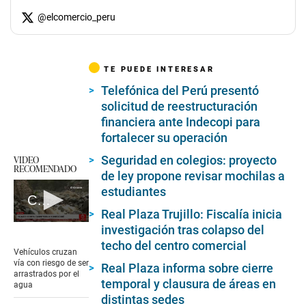
@
elcomercio_peru
TE PUEDE INTERESAR
Telefónica del Perú presentó
solicitud de reestructuración
financiera ante Indecopi para
fortalecer su operación
VIDEO
Seguridad en colegios: proyecto
RECOMENDADO
de ley propone revisar mochilas a
estudiantes
Carretera que conecta Huarochirí es cortada por huaico
Real Plaza Trujillo: Fiscalía inicia
0
investigación tras colapso del
seconds
techo del centro comercial
of
Vehículos cruzan
8
vía con riesgo de ser
Real Plaza informa sobre cierre
minutes,
arrastrados por el
52
temporal y clausura de áreas en
agua
seconds
distintas sedes