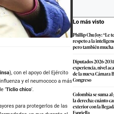
Lo más visto
Phillip Chu Joy: “Le
respeto a la inteligenc
pero también mucha 
Diputados 2026-2031: 
experiencia, nivel ac
insa
), con el apoyo del Ejército
de la nueva Cámara B
Congreso
a influenza y el neumococo a más
e ‘
Ticlio chico
’.
Colombia se suma al 
la derecha: cuánto ca
ayores para protegerlos de las
exterior con la llegad
Espriella