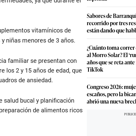
nfermedades, ya que durante el
Sabores de Barranqui
recorrido por tres re
están dando que habl
suplementos vitamínicos de
s y niñas menores de 3 años.
¿Cuánto toma correr 
al Morro Solar? El ‘ru
cia familiar se presentan con
años que se reta ante
TikTok
e los 2 y 15 años de edad, que
uadros de ansiedad.
Congreso 2026: muje
escaños, pero la bic
 salud bucal y planificación
abrió una nueva brec
preparación de alimentos ricos