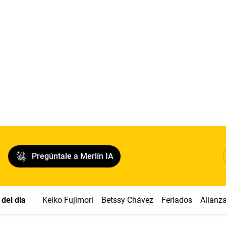
Pregúntale a Merlín IA
del día
Keiko Fujimori
Betssy Chávez
Feriados
Alianz