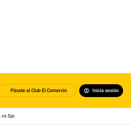
Pásate al Club El Comercio
Inicia sesión
a vs Sport Boys
Jorge Messi
Dólar
Papa León XIV
Congre