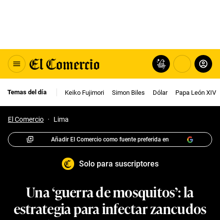
Temas del día
Keiko Fujimori
Simon Biles
Dólar
Papa León XIV
El Comercio
·
Lima
Añadir El Comercio como fuente preferida en
Solo para suscriptores
Una ‘guerra de mosquitos’: la
estrategia para infectar zancudos