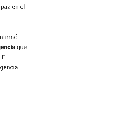
paz en el
nfirmó
igencia
que
 El
igencia