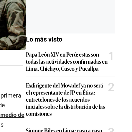
Lo más visto
1
Papa León XIV en Perú: estas son
todas las actividades confirmadas en
Lima, Chiclayo, Cusco y Pucallpa
2
Exdirigente del Movadef ya no será
el representante de JP en Ética:
 primera
entretelones de los acuerdos
de
iniciales sobre la distribución de las
comisiones
y medio de
es
Simone Biles en Lima: paso a paso,