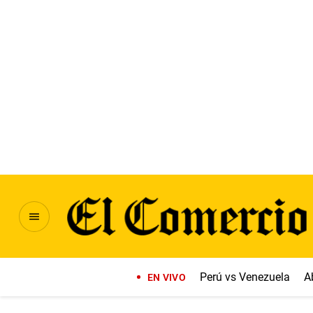
Perú vs Venezuela
A
EN VIVO