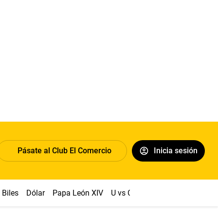
Pásate al Club El Comercio
Inicia sesión
Biles
Dólar
Papa León XIV
U vs Cristal
Congreso
Mach