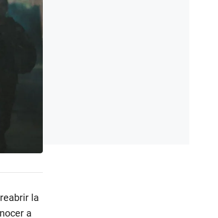
eabrir la
onocer a