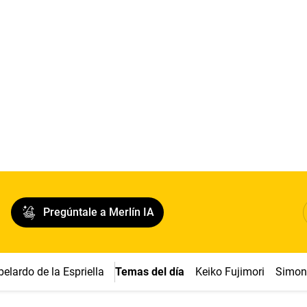
Pregúntale a Merlín IA
belardo de la Espriella
Temas del día
Keiko Fujimori
Simon 