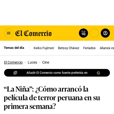
Temas del día
Keiko Fujimori
Betssy Chávez
Feriados
Alianza v
El Comercio
·
Luces
·
Cine
Añadir El Comercio como fuente preferida en
“La Niña”: ¿Cómo arrancó la
película de terror peruana en su
primera semana?