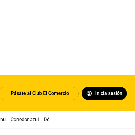
Pásate al Club El Comercio
Inicia sesión
chu
Corredor azul
Dólar
Congreso
Nasca
Acuña
Toled