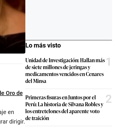
Lo más visto
1
Unidad de Investigación: Hallan más
de siete millones de jeringas y
medicamentos vencidos en Cenares
del Minsa
e Oro de
2
Primeras fisuras en Juntos por el
Perú: La historia de Silvana Robles y
los entretelones del aparente voto
aje en
de traición
ar dirigir.