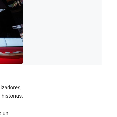
lizadores,
historias.
s un