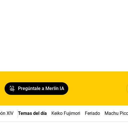
Pregúntale a Merlín IA
ón XIV
Temas del día
Keiko Fujimori
Feriado
Machu Pic