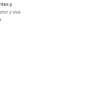
ntes y
nor y viva
y